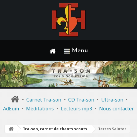
Menu
•
Carnet Tra-son
•
CD Tra-son
•
Ultra-son
•
AdEum
•
Méditations
•
Lecteurs mp3
•
Nous contacter
Tra-son, carnet de chants scouts
Terres Saintes