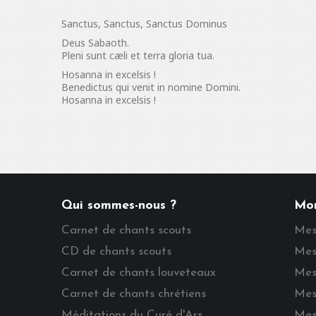
Sanctus, Sanctus, Sanctus Dominus
Deus Sabaoth.
Pleni sunt cæli et terra gloria tua.
Hosanna in excelsis !
Benedictus qui venit in nomine Domini.
Hosanna in excelsis !
Qui sommes-nous ?
Mo
Carnet de chants scouts
Mes
CD de chants scouts
Mes
Carnet de chants louveteaux
Mes
Carnet de chants chrétiens
Mes
Méditations du Curé d'Ars
Mes