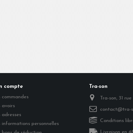
n compte
Tra-son
 commandes
Tra-son, 31 rue
 avoirs
contact@tra-s
 adresses
Conditions libr
 informations personnelles
Livraison en 4
 bons de réduction