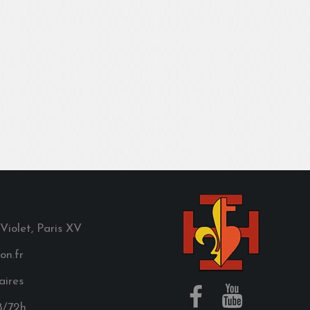
 Violet, Paris XV
on.fr
aires
8/72h