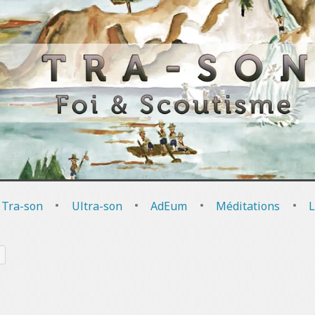
 Tra-son
•
Ultra-son
•
AdEum
•
Méditations
•
L