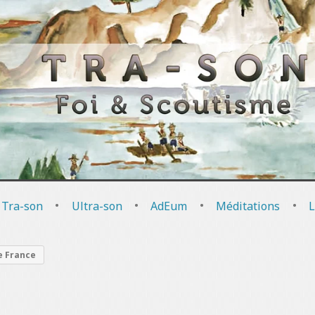
 Tra-son
•
Ultra-son
•
AdEum
•
Méditations
•
L
e France