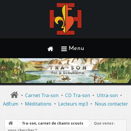
Menu
•
Carnet Tra-son
•
CD Tra-son
•
Ultra-son
•
AdEum
•
Méditations
•
Lecteurs mp3
•
Nous contacter
Tra-son, carnet de chants scouts
Que venez-
vous chercher ?