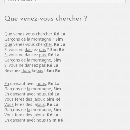
Que venez-vous chercher ?
Que
venez-vous cher
cher
,
Ré La
Garçons de
la
montagne ?
Sim
Que
venez-vous cher
cher
,
Ré La
Si vous ne
dan
sez
pas
?
Sim Ré
Si
vous ne dansez
pas
,
Ré La
Garçons de
la
montagne,
Sim
Si
vous ne dansez
pas
Ré La
Revenez
donc
là-
bas
!
Sim Ré
En
dansant avec
nous
,
Ré La
Garçons de
la
montagne,
Sim
En
dansant avec
nous
,
Ré La
Vous ferez
des
ja
loux
.
Sim Ré
Vous
ferez des ja
loux
,
Ré La
Garçons de
la
montagne,
Sim
Vous
ferez des ja
loux
,
Ré La
En dansant
a
vec
nous
!
Sim Ré