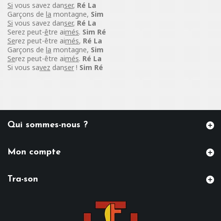
Si
vous savez dan
ser
,
Ré La
Garçons de
la
montagne,
Sim
Si
vous savez dan
ser
,
Ré La
Serez peut-
ê
tre ai
més
.
Sim Ré
Se
rez peut-être ai
més
,
Ré La
Garçons de
la
montagne,
Sim
Se
rez peut-être ai
més
.
Ré La
Si vous sa
vez
dan
ser
!
Sim Ré
Qui sommes-nous ?
Mon compte
Tra-son