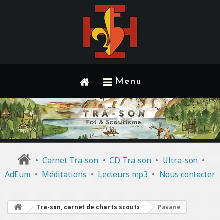
Menu
•
Carnet Tra-son
•
CD Tra-son
•
Ultra-son
•
AdEum
•
Méditations
•
Lecteurs mp3
•
Nous contacter
Tra-son, carnet de chants scouts
Pavane