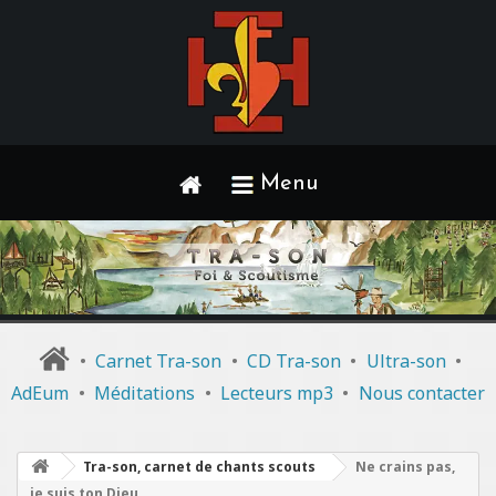
Menu
•
Carnet Tra-son
•
CD Tra-son
•
Ultra-son
•
AdEum
•
Méditations
•
Lecteurs mp3
•
Nous contacter
Tra-son, carnet de chants scouts
Ne crains pas,
je suis ton Dieu