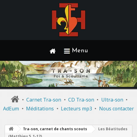
Menu
•
Carnet Tra-son
•
CD Tra-son
•
Ultra-son
•
AdEum
•
Méditations
•
Lecteurs mp3
•
Nous contacter
Tra-son, carnet de chants scouts
Les Béatitudes
(Matthieu 5, 1-12)