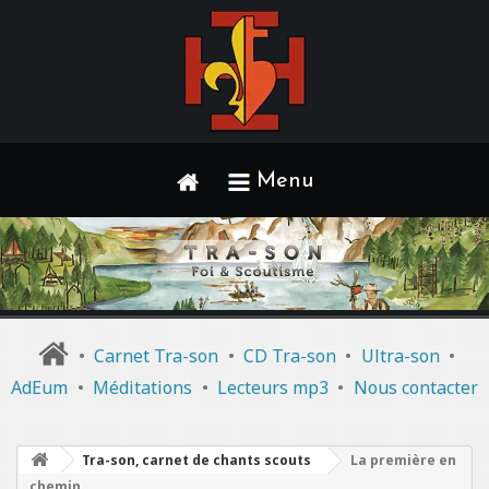
Menu
•
Carnet Tra-son
•
CD Tra-son
•
Ultra-son
•
AdEum
•
Méditations
•
Lecteurs mp3
•
Nous contacter
Tra-son, carnet de chants scouts
La première en
chemin