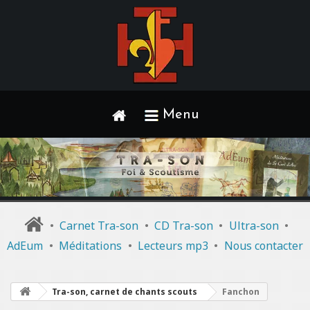
Menu
•
Carnet Tra-son
•
CD Tra-son
•
Ultra-son
•
AdEum
•
Méditations
•
Lecteurs mp3
•
Nous contacter
Tra-son, carnet de chants scouts
Fanchon