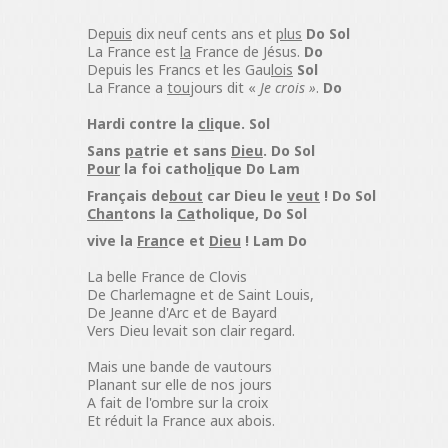
De
puis
dix neuf cents ans et
plus
Do Sol
La France est
la
France de Jésus.
Do
Depuis les Francs et les Gau
lois
Sol
La France a
tou
jours dit «
Je crois »
.
Do
Hardi contre la
cli
que.
Sol
Sans
pa
trie et sans
Dieu
.
Do Sol
Pour
la foi catho
li
que
Do Lam
Français de
bout
car Dieu le
veut
!
Do Sol
Chan
tons la
Ca
tholique,
Do Sol
vive la
Fran
ce et
Dieu
!
Lam Do
La belle France de Clovis
De Charlemagne et de Saint Louis,
De Jeanne d'Arc et de Bayard
Vers Dieu levait son clair regard.
Mais une bande de vautours
Planant sur elle de nos jours
A fait de l'ombre sur la croix
Et réduit la France aux abois.