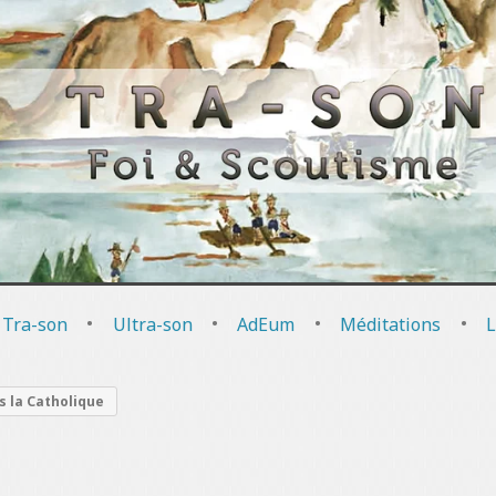
 Tra-son
•
Ultra-son
•
AdEum
•
Méditations
•
L
 la Catholique