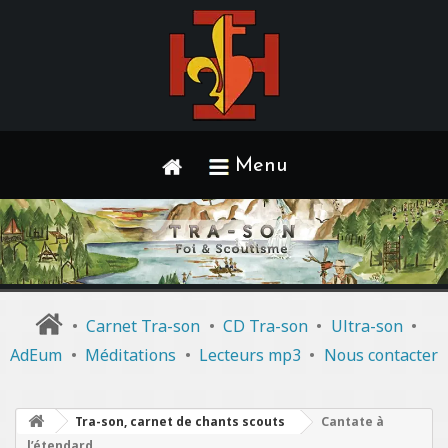
Menu
•
Carnet Tra-son
•
CD Tra-son
•
Ultra-son
•
AdEum
•
Méditations
•
Lecteurs mp3
•
Nous contacter
Tra-son, carnet de chants scouts
Cantate à
l’étendard