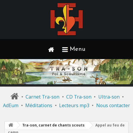
Menu
•
Carnet Tra-son
•
CD Tra-son
•
Ultra-son
•
AdEum
•
Méditations
•
Lecteurs mp3
•
Nous contacter
Tra-son, carnet de chants scouts
Appel au feu de
camp