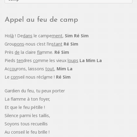
Appel au feu de camp
Ho
là
! De
dans
le campe
ment
,
Sim Ré Sim
Grou
pons
-nous c’est l’in
stant
Ré Sim
Près
de
la claire
fla
mme.
Ré Sim
Pieds
ten
dres
co
mme les vieux
loups
La Mim La
Ac
cou
rons, laissons
tout
,
Mim La
Le
con
seil nous récl
a
me !
Ré Sim
Gardien du feu, tu peux porter
La flamme à ton foyer,
Et que le feu pétille !
Silence parmi les taillis,
Soyons tous recueillis
Au conseil le feu brille !