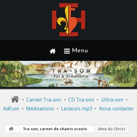
Menu
•
Carnet Tra-son
•
CD Tra-son
•
Ultra-son
•
AdEum
•
Méditations
•
Lecteurs mp3
•
Nous contacter
Tra-son, carnet de chants scouts
Ame du Christ