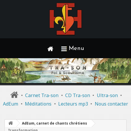
Menu
•
Carnet Tra-son
•
CD Tra-son
•
Ultra-son
•
AdEum
•
Méditations
•
Lecteurs mp3
•
Nous contacter
AdEum, carnet de chants chrétiens
Transformation