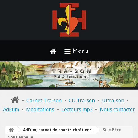
Menu
•
Carnet Tra-son
•
CD Tra-son
•
Ultra-son
•
AdEum
•
Méditations
•
Lecteurs mp3
•
Nous contacter
AdEum, carnet de chants chrétiens
Si le Père
vous appelle