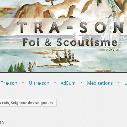
 Tra-son
•
Ultra-son
•
AdEum
•
Méditations
•
L
s rois, Seigneur des seigneurs
rs