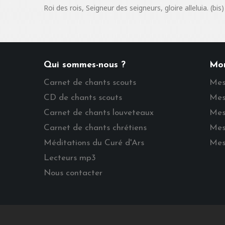
Roi des rois, Seigneur des seigneurs, gloire alleluia. (bis) 
Qui sommes-nous ?
Mo
Carnet de chants scouts
Mes
CD de chants scouts
Mes
Carnet de chants louveteaux
Mes
Carnet de chants chrétiens
Mes
Méditations du Curé d'Ars
Mes
Lecteurs mp3
Nous contacter