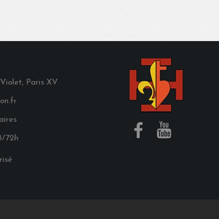
 Violet, Paris XV
on.fr
aires
8/72h
isé