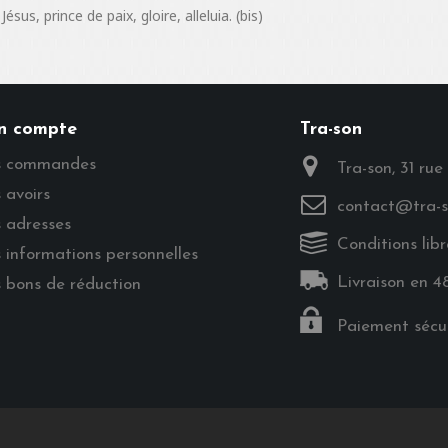
Jésus, prince de paix, gloire, alleluia. (bis)
n compte
Tra-son
 commandes
Tra-son, 31 rue
 avoirs
contact@tra-s
 adresses
Conditions libr
 informations personnelles
Livraison en 4
 bons de réduction
Paiement sécur