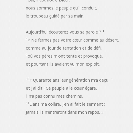
nous sommes le pe
u
ple qu'il conduit,
le troupeau guid
é
par sa main.
+
Aujourd'hui écouterez-vo
u
s sa parole ?
8
« Ne fermez pas votre cœur comme au désert,
comme au jour de tentati
o
n et de défi,
9
où vos pères m'ont tent
é
et provoqué,
et pourtant ils avaient v
u
mon exploit.
10
+
« Quarante ans leur générati
o
n m'a déçu,
et j'ai dit : Ce peuple a le cœur égaré,
il n'a pas conn
u
mes chemins.
11
Dans ma colère, j'en ai f
a
it le serment :
Jamais ils n'entrer
o
nt dans mon repos. »