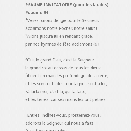
PSAUME INVITATOIRE (pour les laudes)
Psaume 94
1
Venez, crions de j
o
ie pour le Seigneur,
acclamons notre Rocher, notre salut !
2
Allons jusqu'à lu
i
en rendant grâce,
par nos hymnes de fête acclamons-le !
3
Oui, le grand Die
u
, c'est le Seigneur,
le grand roi au-dess
u
s de tous les dieux :
4
il tient en main les profonde
u
rs de la terre,
et les sommets des montagnes sont à lui ;
5
à lui la mer, c'est lu
i
qui l'a faite,
et les terres, car ses m
a
ins les ont pétries.
6
Entrez, inclinez-vo
u
s, prosternez-vous,
adorons le Seigne
u
r qui nous a faits.
7
+
Oui, il
e
st notre Dieu ;