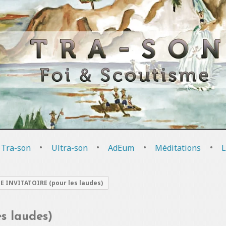
 Tra-son
•
Ultra-son
•
AdEum
•
Méditations
•
L
 INVITATOIRE (pour les laudes)
s laudes)