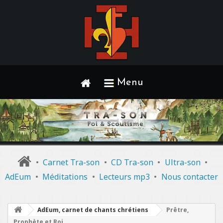
Menu
•
Carnet Tra-son
•
CD Tra-son
•
Ultra-son
•
AdEum
•
Méditations
•
Lecteurs mp3
•
Nous contacter
AdEum, carnet de chants chrétiens
Prêtre,
Prophète et Roi