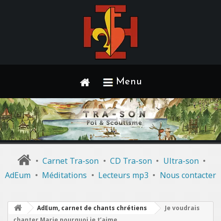
Menu
•
Carnet Tra-son
•
CD Tra-son
•
Ultra-son
•
AdEum
•
Méditations
•
Lecteurs mp3
•
Nous contacter
AdEum, carnet de chants chrétiens
Je voudrais
chanter Marie pourquoi je t’aime