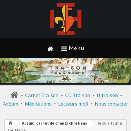
Menu
•
Carnet Tra-son
•
CD Tra-son
•
Ultra-son
•
AdEum
•
Méditations
•
Lecteurs mp3
•
Nous contacter
AdEum, carnet de chants chrétiens
Je suis tout a
toi, Marie