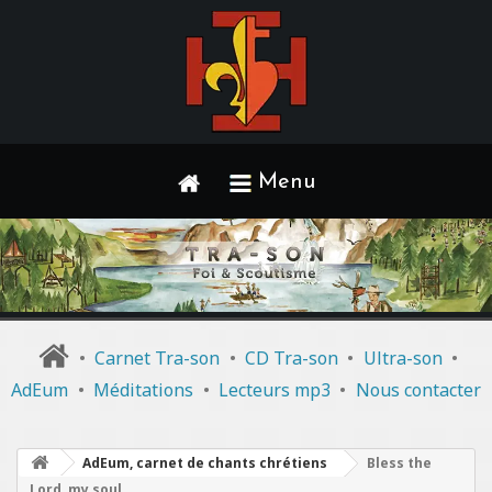
Menu
•
Carnet Tra-son
•
CD Tra-son
•
Ultra-son
•
AdEum
•
Méditations
•
Lecteurs mp3
•
Nous contacter
AdEum, carnet de chants chrétiens
Bless the
Lord, my soul,